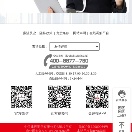
廉洁从业
|
隐私政策
|
免责条款
|
网站声明
|
在线调解平台
友情链接：
人工服务时间：交易日 8:30-17:00 20:30-2:30
自助服务时间：7×24小时
在线客服
官方微信
官方视频号
金建投APP
二维码
中信建投期货有限公司©版权所有
渝ICP备12000064号
渝公网安备50010302001363号
本站已支持IPV6访问
置顶