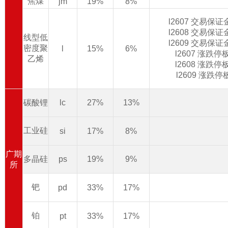
焦煤
jm
19%
8%
l2607 交易保
l2608 交易保
线型低
l2609 交易保
密度聚
l
15%
6%
l2607 涨跌
乙烯
l2608 涨跌
l2609 涨跌
碳酸锂
lc
27%
13%
工业硅
si
17%
8%
广期
多晶硅
ps
19%
9%
所
钯
pd
33%
17%
铂
pt
33%
17%