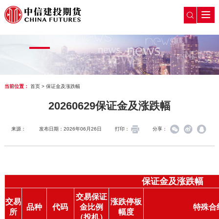
当前位置：
首页
>
保证金及涨跌幅
20260629保证金及涨跌幅
来源：
发布日期：2026年06月26日
打印：
分享：
保证金及涨跌幅
交易保证
交易
涨跌停板
品种
代码
金比例
特殊合
所
幅度
（投机）