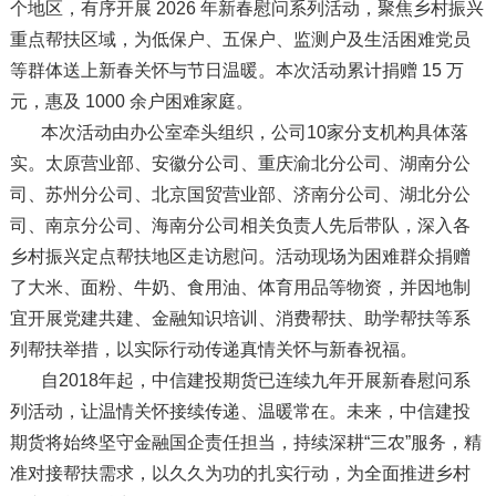
个地区，有序开展 2026 年新春慰问系列活动，聚焦乡村振兴
重点帮扶区域，为低保户、五保户、监测户及生活困难党员
等群体送上新春关怀与节日温暖。本次活动累计捐赠 15 万
元，惠及 1000 余户困难家庭。
本次活动由办公室牵头组织，公司10家分支机构具体落
实。太原营业部、安徽分公司、重庆渝北分公司、湖南分公
司、苏州分公司、北京国贸营业部、济南分公司、湖北分公
司、南京分公司、海南分公司相关负责人先后带队，深入各
乡村振兴定点帮扶地区走访慰问。活动现场为困难群众捐赠
了大米、面粉、牛奶、食用油、体育用品等物资，并因地制
宜开展党建共建、金融知识培训、消费帮扶、助学帮扶等系
列帮扶举措，以实际行动传递真情关怀与新春祝福。
自2018年起，中信建投期货已连续九年开展新春慰问系
列活动，让温情关怀接续传递、温暖常在。未来，中信建投
期货将始终坚守金融国企责任担当，持续深耕“三农”服务，精
准对接帮扶需求，以久久为功的扎实行动，为全面推进乡村