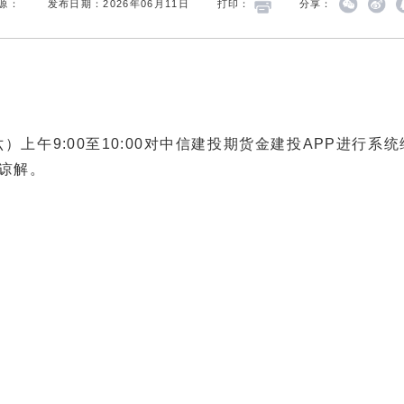
源：
发布日期：2026年06月11日
打印：
分享：
）上午9:00至10:00对中信建投期货金建投APP进行系
谅解。