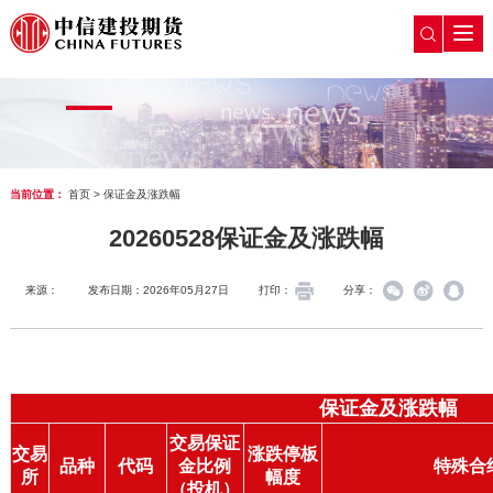
当前位置：
首页
>
保证金及涨跌幅
20260528保证金及涨跌幅
来源：
发布日期：2026年05月27日
打印：
分享：
保证金及涨跌幅
交易保证
交易
涨跌停板
品种
代码
金比例
特殊合
所
幅度
（投机）