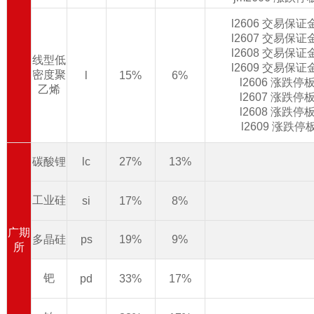
l2606 交易保
l2607 交易保
l2608 交易保
线型低
l2609 交易保
密度聚
l
15%
6%
l2606 涨跌
乙烯
l2607 涨跌
l2608 涨跌
l2609 涨跌
碳酸锂
lc
27%
13%
工业硅
si
17%
8%
广期
多晶硅
ps
19%
9%
所
钯
pd
33%
17%