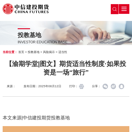
投教基地
INVESTOR EDUCATION BASE
当前位置：
首页
>
投教基地
>
风险揭示
>
适当性
【渝期学堂|图文】期货适当性制度·如果投
资是一场“旅行”
来源：
发布日期：2025年08月12日
打印：
分享：
本文来源|中信建投期货投教基地