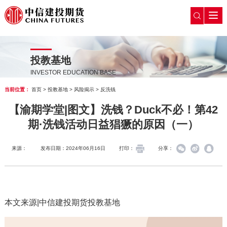
投教基地
INVESTOR EDUCATION BASE
当前位置：
首页
>
投教基地
>
风险揭示
>
反洗钱
【渝期学堂|图文】洗钱？Duck不必！第42
期·洗钱活动日益猖獗的原因（一）
来源：
发布日期：2024年06月16日
打印：
分享：
本文来源|中信建投期货投教基地