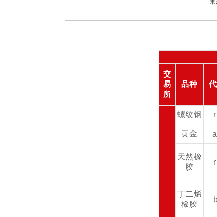
来
交
易
品种
所
螺纹钢
黄金
天然橡
胶
丁二烯
橡胶