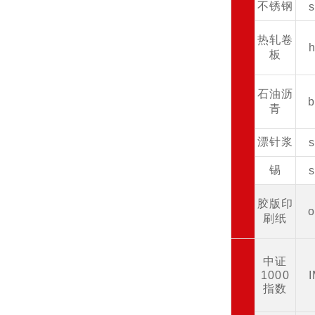
不锈钢
热轧卷
板
石油沥
青
漂针浆
锡
胶版印
刷纸
中证
1000
指数