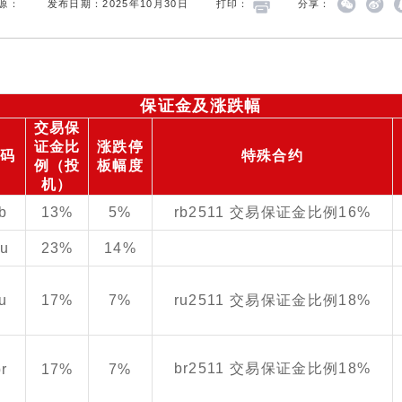
源：
发布日期：2025年10月30日
打印：
分享：
保证金及涨跌幅
交易保
证金比
涨跌停
代码
特殊合约
例（投
板幅度
机）
rb
13%
5%
rb2511 交易保证金比例16%
au
23%
14%
ru
17%
7%
ru2511 交易保证金比例18%
br2511 交易保证金比例18%
br
17%
7%