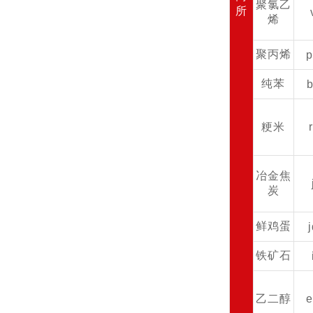
聚氯乙
所
烯
聚丙烯
纯苯
粳米
冶金焦
炭
鲜鸡蛋
铁矿石
乙二醇