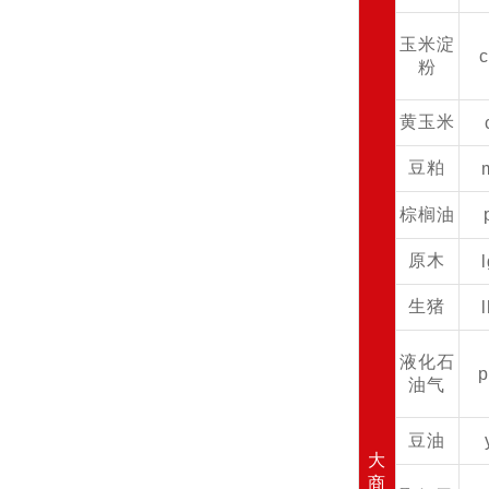
玉米淀
粉
黄玉米
豆粕
棕榈油
原木
生猪
液化石
油气
豆油
大
商