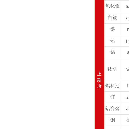
氧化铝
白银
镍
铅
铝
线材
上
期
燃料油
所
锌
铝合金
铜