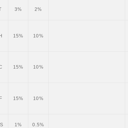
T
3%
2%
IH
15%
10%
IC
15%
10%
IF
15%
10%
TS
1%
0.5%