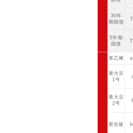
30年
期国债
5年期
国债
苯乙烯
黄大豆
1号
黄大豆
2号
胶合板