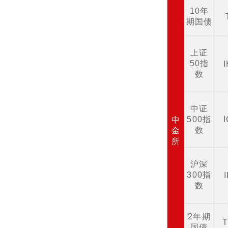
10年
期国债
上证
50指
数
中证
500指
中
数
金
所
沪深
300指
数
2年期
国债